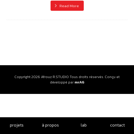
Read More
Copyright 2026 Afrouz R.STUDIO Tous droits réservés. Conçu et
développé par
mrAG
projets
à propos
lab
contact