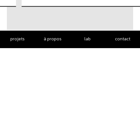
projets
à propos
lab
contact