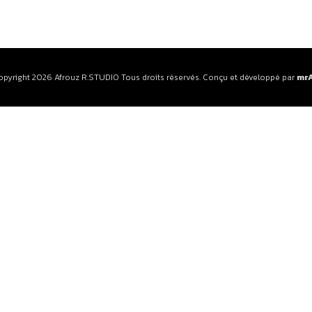
opyright 2026 Afrouz R.STUDIO Tous droits réservés. Conçu et développé par
mr