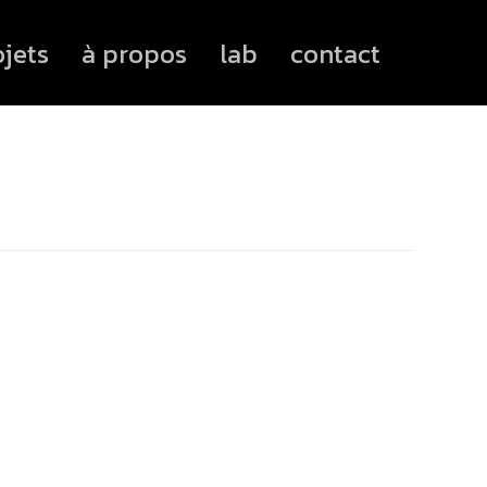
ojets
à propos
lab
contact
.